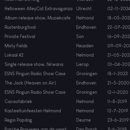
Helloween AlleyCat Extravaganza
Utrecht
02-11-202
Album release show, Muziekcafe
Helmond
18-05-202
Rustenburgtival
Eindhoven
22-07-20
Private Festival
Son
16-09-202
Misty Fields
Heusden
09-09-20
Lokaal 42
Helmond
21-05-202
Single release show, Nirwana
Lierop
01-04-202
ESNS Pinguin Radio Show Case
Groningen
18-1-2023
The Jack (Heaven on Air)
Eindhoven
21-5-2020
ESNS Pinguin Radio Show Case
Groningen
12-1-2020
Cacaofabriek
Helmond
11-8-2019
Kasteeltuinfeesten Helmond
Helmond
12-7-2019
Regio Popdag
Deurne
23-6-2019
Bosche Brouwers aan de vaart
Den Bosch
7-6-2019