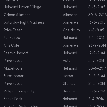
Helmond Urban Village
Helmond
31-5-2015
Odeon Alkmaar
Alkmaar
30-5-2015
Saturday Night Madness
Someren
16-5-2015
Privé Feest
Castricum
7-3-2015
Fonkelrock
Helmond
8-11-2014
Ons Café
Someren
28-9-2014
Festival Impact
Helmond
12-9-2014
Privé Feest
Asten
5-9-2014
Muziekcafé
Helmond
30-8-2014
Eurosjopper
Lierop
21-6-2014
Privé Feest
Sterksel
31-5-2014
Pinkpop pre-party
Deurne
19-5-2014
FonkelRock
Helmond
6-4-2014
Kick Off Def Hank Inc.
Helmond
14-2-2014