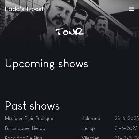
Dada's Troost
Tour
Upcoming shows
Past shows
Music en Plein Publique
Helmond
28-6-2025
Eurosjopper Lierop
Lierop
21-6-2025
Rock Aan De Ring
Vlierden
22-12-202